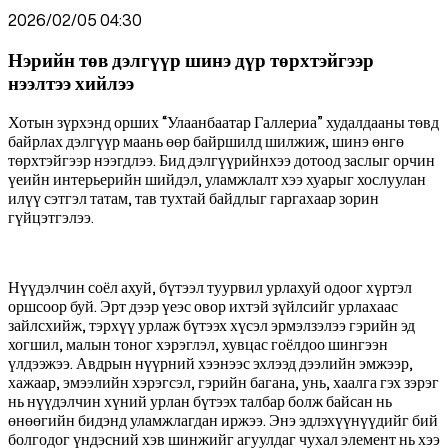
2026/02/05 04:30
Нэрийн төв дэлгүүр шинэ дүр төрхтэйгээр
нээлтээ хийлээ
Хотын зүрхэнд орших “Улаанбаатар Галлериа” худалдааны төвд
байрлах дэлгүүр маань өөр байршилд шилжиж, шинэ өнгө
төрхтэйгээр нээгдлээ. Бид дэлгүүрийнхээ дотоод заслыг орчин
үеийн интерьерийн шийдэл, уламжлалт хээ хуарыг хослуулан
илүү сэтгэл татам, тав тухтай байдлыг гаргахаар зорин
гүйцэтгэлээ.
Нүүдэлчин соёл ахуй, бүтээл туурвил урлахуй одоог хүртэл
оршсоор буй. Эрт дээр үеэс овор ихтэй зүйлсийг урлахаас
зайлсхийж, тэрхүү урлаж бүтээх хүсэл эрмэлзэлээ гэрийн эд
хогшил, малын тоног хэрэглэл, хувцас гоёлдоо шингээн
үлдээжээ. Авдрын нүүрний хээнээс эхлээд дээлийн эмжээр,
хажаар, эмээлийн хэрэгсэл, гэрийн багана, унь, хаалга гэх зэрэг
нь нүүдэлчин хүний урлан бүтээх талбар болж байсан нь
өнөөгийн бидэнд уламжлагдан иржээ. Энэ эдлэхүүнүүдийг бий
болгодог үндэсний хэв шинжийг агуулдаг чухал элемент нь хээ