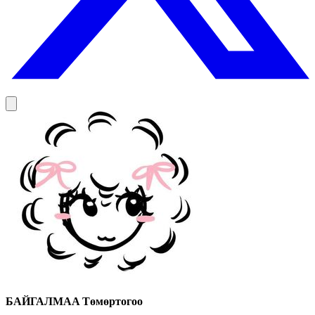
БАЙГАЛМАА
Төмөртогоо