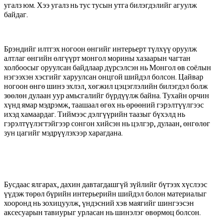
угалз юм. Хээ угалз нь тус тусын утга билэгдэлийг агуулж
байдаг.
Брэндийг илтгэх ногоон өнгийг интерьерт түлхүү оруулж
алтлаг өнгийн өлгүүрт монгол морины хазаарын чагтан
холбоосыг оруулсан байдлаар дүрсэлсэн нь Монгол өв соёлын
нэгээхэн хэсгийг харуулсан онцгой шийдэл болсон. Цайвар
ногоон өнгө шинэ эхлэл, хөгжил цэцэглэлийн билэгдэл болж
зөөлөн дулаан уур амьсгалийг бүрдүүлж байна. Тухайн орчин
хүнд ямар мэдрэмж, таашаал өгөх нь өрөөний гэрэлтүүлгээс
ихэд хамаардаг. Тиймээс дэлгүүрийн таазыг бүхэлд нь
гэрэлтүүлэгтэйгээр сонгон хийсэн нь цэлгэр, дулаан, өнгөлөг
зун цагийг мэдрүүлэхээр харагдана.
Бусдаас ялгарах, дахин давтагдашгүй зүйлийг бүтээх хүслээс
үүдэж төрөл бүрийн интерьерийн шийдэл болон материалыг
хооронд нь зохицуулж, үндэсний хэв маягийг шингээсэн
аксесуарын тавиурыг урласан нь шинэлэг өвөрмөц болсон.