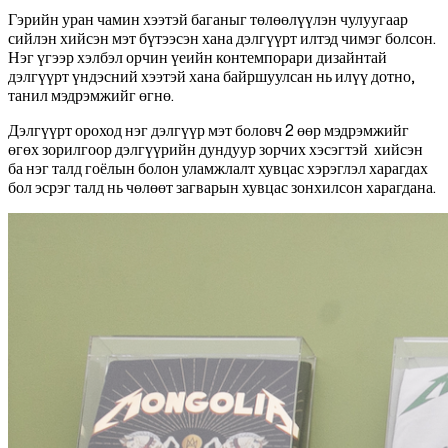
Гэрийн уран чамин хээтэй баганыг төлөөлүүлэн чулуугаар
сийлэн хийсэн мэт бүтээсэн хана дэлгүүрт илтэд чимэг болсон.
Нэг үгээр хэлбэл орчин үеийн контемпорари дизайнтай
дэлгүүрт үндэсний хээтэй хана байршуулсан нь илүү дотно,
танил мэдрэмжийг өгнө.
Дэлгүүрт ороход нэг дэлгүүр мэт боловч 2 өөр мэдрэмжийг
өгөх зорилгоор дэлгүүрийн дундуур зорчих хэсэгтэй хийсэн
ба нэг талд гоёлын болон уламжлалт хувцас хэрэглэл харагдах
бол эсрэг талд нь чөлөөт загварын хувцас зонхилсон харагдана.