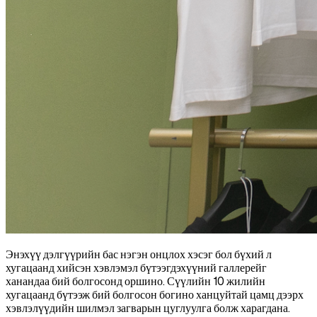
Энэхүү дэлгүүрийн бас нэгэн онцлох хэсэг бол бүхий л
хугацаанд хийсэн хэвлэмэл бүтээгдэхүүний галлерейг
ханандаа бий болгосонд оршино. Сүүлийн 10 жилийн
хугацаанд бүтээж бий болгосон богино ханцуйтай цамц дээрх
хэвлэлүүдийн шилмэл загварын цуглуулга болж харагдана.