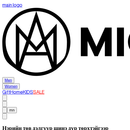
main logo
Men
Women
Gift
Home
KIDS
SALE
mn
Нэрийн төв дэлгүүр шинэ дүр төрхтэйгээр