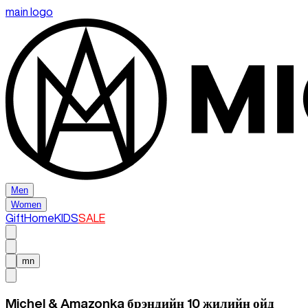
main logo
Men
Women
Gift
Home
KIDS
SALE
mn
Michel & Amazonka брэндийн 10 жилийн ойд