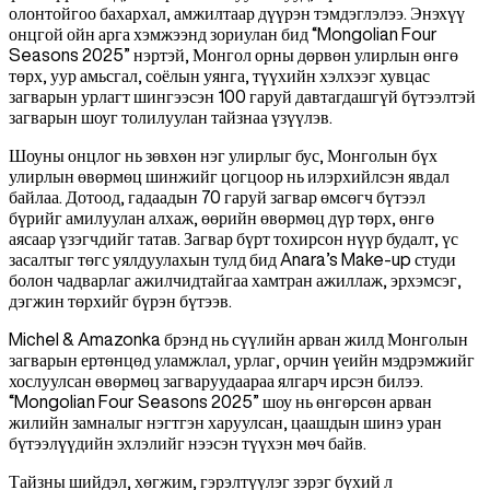
олонтойгоо бахархал, амжилтаар дүүрэн тэмдэглэлээ. Энэхүү
онцгой ойн арга хэмжээнд зориулан бид “Mongolian Four
Seasons 2025” нэртэй, Монгол орны дөрвөн улирлын өнгө
төрх, уур амьсгал, соёлын уянга, түүхийн хэлхээг хувцас
загварын урлагт шингээсэн 100 гаруй давтагдашгүй бүтээлтэй
загварын шоуг толилуулан тайзнаа үзүүлэв.
Шоуны онцлог нь зөвхөн нэг улирлыг бус, Монголын бүх
улирлын өвөрмөц шинжийг цогцоор нь илэрхийлсэн явдал
байлаа. Дотоод, гадаадын 70 гаруй загвар өмсөгч бүтээл
бүрийг амилуулан алхаж, өөрийн өвөрмөц дүр төрх, өнгө
аясаар үзэгчдийг татав. Загвар бүрт тохирсон нүүр будалт, үс
засалтыг төгс уялдуулахын тулд бид Anara’s Make-up студи
болон чадварлаг ажилчидтайгаа хамтран ажиллаж, эрхэмсэг,
дэгжин төрхийг бүрэн бүтээв.
Michel & Amazonka брэнд нь сүүлийн арван жилд Монголын
загварын ертөнцөд уламжлал, урлаг, орчин үеийн мэдрэмжийг
хослуулсан өвөрмөц загваруудаараа ялгарч ирсэн билээ.
“Mongolian Four Seasons 2025” шоу нь өнгөрсөн арван
жилийн замналыг нэгтгэн харуулсан, цаашдын шинэ уран
бүтээлүүдийн эхлэлийг нээсэн түүхэн мөч байв.
Тайзны шийдэл, хөгжим, гэрэлтүүлэг зэрэг бүхий л