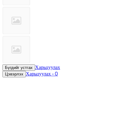
Харьцуулах
Бүгдийг устгах
Харьцуулах
-
0
Цэвэрлэх