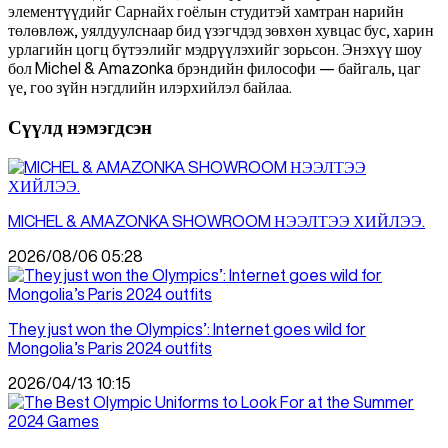
элементүүдийг Сарнайх гоёлын студитэй хамтран нарийн
төлөвлөж, уялдуулснаар бид үзэгчдэд зөвхөн хувцас бус, харин
урлагийн цогц бүтээлийг мэдрүүлэхийг зорьсон. Энэхүү шоу
бол Michel & Amazonka брэндийн философи — байгаль, цаг
үе, гоо зүйн нэгдлийн илэрхийлэл байлаа.
Сүүлд нэмэгдсэн
MICHEL & AMAZONKA SHOWROOM НЭЭЛТЭЭ ХИЙЛЭЭ.
2026/08/06 05:28
They just won the Olympics’: Internet goes wild for
Mongolia’s Paris 2024 outfits
2026/04/13 10:15