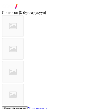
Сонгосон
(
0 бүтээгдэхүүн
)
Харьцуулах
Бүгдийг устгах