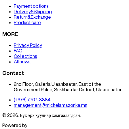
Payment options
Delivery&Shipping
Return&Exchange
Product care
MORE
Privacy Policy
FAQ
Collections
All news
Contact
2nd Floor, Galleria Ulaanbaatar, East of the
Government Palce, Sukhbaatar District, Ulaanbaatar
(+976) 7707-8884
management@michelamazonka.mn
© 2026. Бүх эрх хуулиар хамгаалагдсан.
Powered by