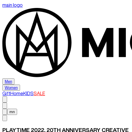
main logo
Men
Women
Gift
Home
KIDS
SALE
mn
PLAYTIME 2022, 20TH ANNIVERSARY CREATIVE